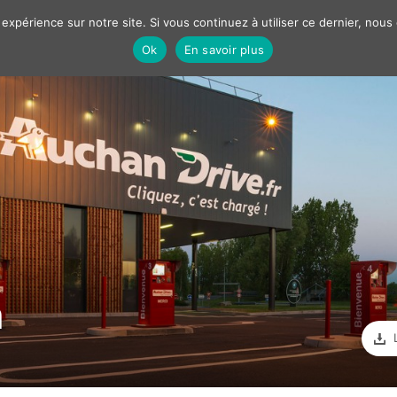
 expérience sur notre site. Si vous continuez à utiliser ce dernier, nous
Ok
En savoir plus
Nos solutions
Best cases
Marketing
Communiqué
OBJECTIF
ION
LANCEMENT / PROMO
n