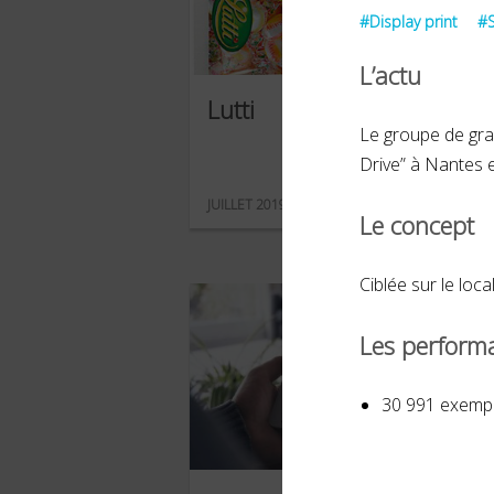
#Display print
#S
L’actu
Lutti
Le groupe de gra
Drive” à Nantes et
JUILLET 2019
Le concept
Ciblée sur le loc
Les perform
30 991 exempla