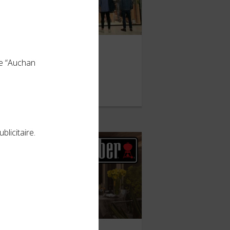
Levi’s
le “Auchan
ARS 2019
blicitaire.