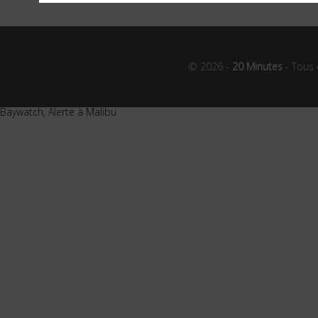
© 2026 -
20 Minutes
- Tous 
Baywatch, Alerte à Malibu