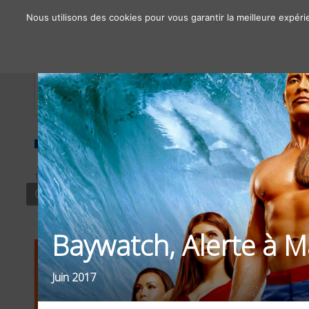
Nous utilisons des cookies pour vous garantir la meilleure expéri
À propos
Chiffres clés
Nos solutions
TYPE
SECTEUR
OBJECTIF
CONTENU
CULTURE
DRIVE TO STO
Baywatch, Alerte à M
Juin 2017