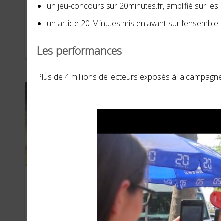
Scrabble
Fr
un jeu-concours sur 20minutes.fr, amplifié sur les
un article 20 Minutes mis en avant sur l’ensemb
Les performances
NOVEMBRE 2017
SEPT
Plus de 4 millions de lecteurs exposés à la campagn
Ben-Hur (Paramount
Net
Pictures France)