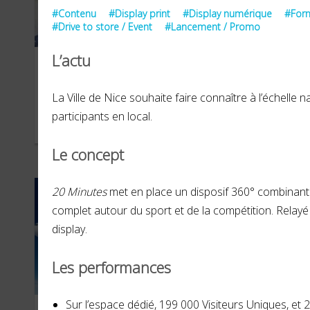
#Contenu
#Display print
#Display numérique
#Form
#Drive to store / Event
#Lancement / Promo
L’actu
Comité Régional de
Tra
Tourisme Région Sud
La Ville de Nice souhaite faire connaître à l’échell
participants en local.
JANVIER 2022
FÉVR
Le concept
20 Minutes
met en place un disposif 360° combinant c
complet autour du sport et de la compétition. Relayé
display.
Les performances
Sur l’espace dédié, 199 000 Visiteurs Uniques, et