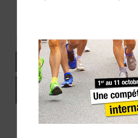
Level
Le 
Int
de
FÉVRIER 2019
SEPT
Air Corsica
Ibe