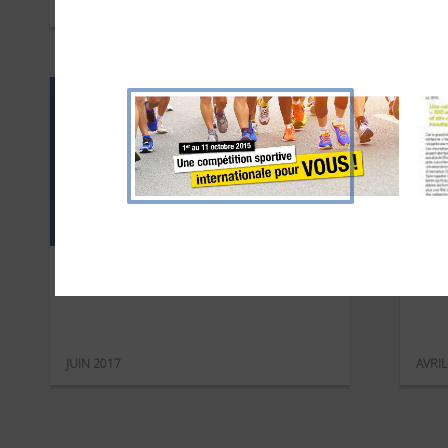
MAI 2018
JANVI
Transavia – été 2017
24
JUIN 2017
AVRIL