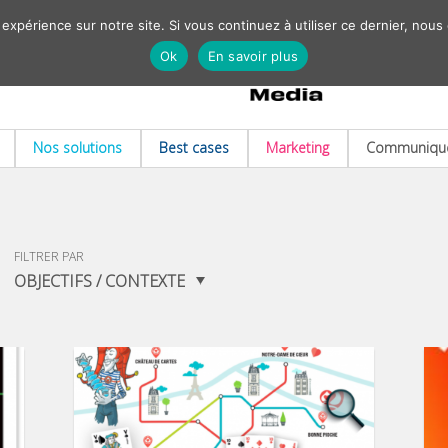
 expérience sur notre site. Si vous continuez à utiliser ce dernier, nous
Ok
En savoir plus
Nos solutions
Best cases
Marketing
Communiqué
FILTRER PAR
OBJECTIFS / CONTEXTE