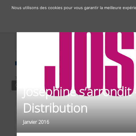
Nous utilisons des cookies pour vous garantir la meilleure expéri
À propos
Chiffres clés
Nos solutions
TYPE
SECTEUR
FILTRER PAR
CONTENU
CULTURE
OBJECTIFS / 
Joséphine s’arrondit
Distribution
Janvier 2016