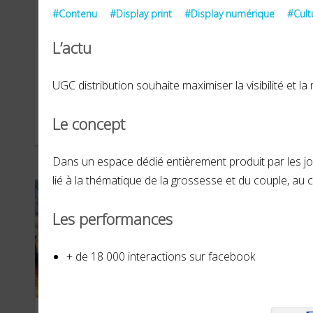
#Contenu
#Display print
#Display numérique
#Cult
L’actu
Chanel
Du
UGC distribution souhaite maximiser la visibilité et la
Le concept
OCTOBRE 2022
JANVI
Dans un espace dédié entièrement produit par les j
lié à la thématique de la grossesse et du couple, au c
Les performances
+ de 18 000 interactions sur facebook