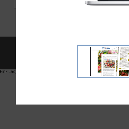
FÉVRIER 2016
JANVI
© 2026 -
20 Minutes
- Tous 
Pink Lady