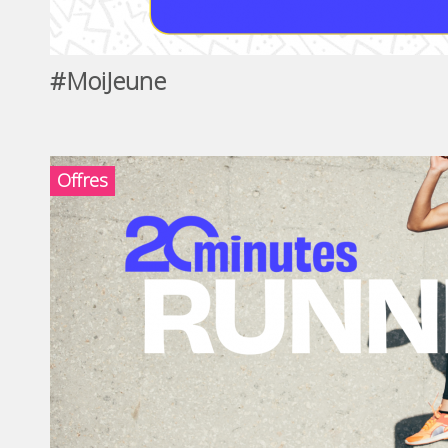
#MoiJeune
Offres