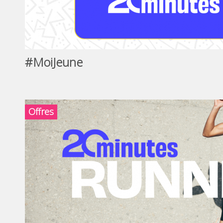
#MoiJeune
Offres