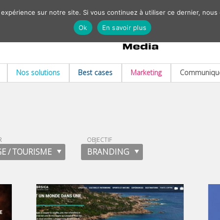
 expérience sur notre site. Si vous continuez à utiliser ce dernier, nous
Ok
En savoir plus
Nos solutions
Best cases
Marketing
Communiqué
R
OBJECTIF
E / TOURISME
BRANDING