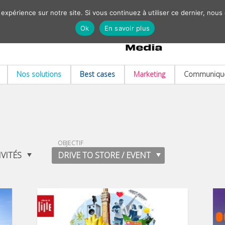
 expérience sur notre site. Si vous continuez à utiliser ce dernier, nous
Ok
En savoir plus
Nos solutions
Best cases
Marketing
Communiqué
OBJECTIF
IVITÉS
DRIVE TO STORE / EVENT