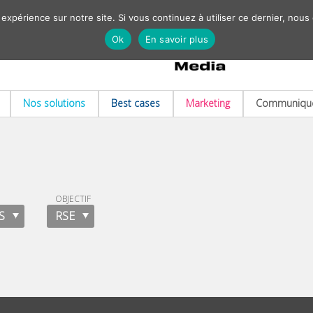
 expérience sur notre site. Si vous continuez à utiliser ce dernier, nous
Ok
En savoir plus
Nos solutions
Best cases
Marketing
Communiqué
OBJECTIF
S
RSE