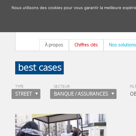
Nous utilisons des cookies pour vous garantir la meilleure expéri
À propos
Chiffres clés
Nos solutions
best cases
TYPE
SECTEUR
FIL
STREET
BANQUE / ASSURANCES
OB