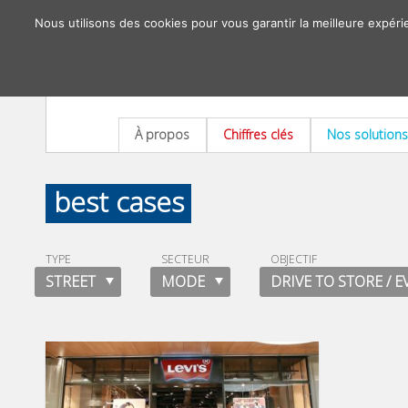
Nous utilisons des cookies pour vous garantir la meilleure expéri
À propos
Chiffres clés
Nos solutions
best cases
TYPE
SECTEUR
OBJECTIF
STREET
MODE
DRIVE TO STORE / 