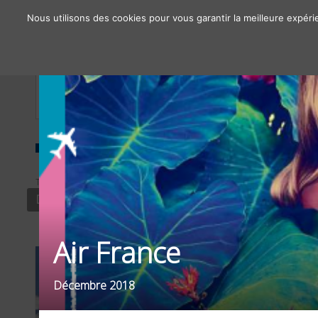
Nous utilisons des cookies pour vous garantir la meilleure expéri
À propos
Chiffres clés
Nos solutions
TYPE
SECTEUR
DISPLAY PRINT
VOYAGE / TOURISME
Air France
Décembre 2018