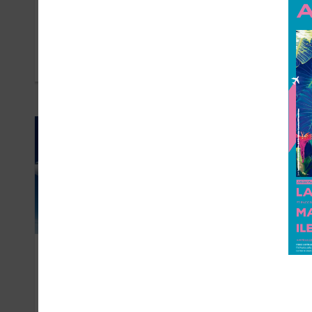
Région Sud
Aix
OCTOBRE 2019
JUILL
Level
Ré