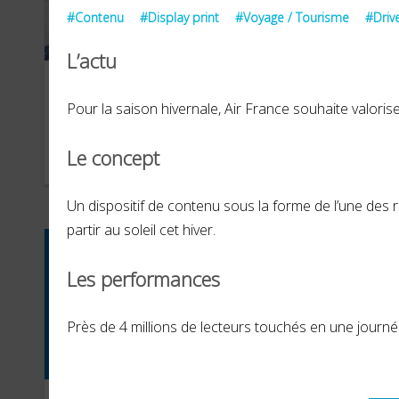
#Contenu
#Display print
#Voyage / Tourisme
#Drive
L’actu
Comité Régional de
Tra
Pour la saison hivernale, Air France souhaite valoris
Tourisme Région Sud
Le concept
JANVIER 2022
FÉVR
Un dispositif de contenu sous la forme de l’une des 
partir au soleil cet hiver.
Les performances
Près de 4 millions de lecteurs touchés en une journ