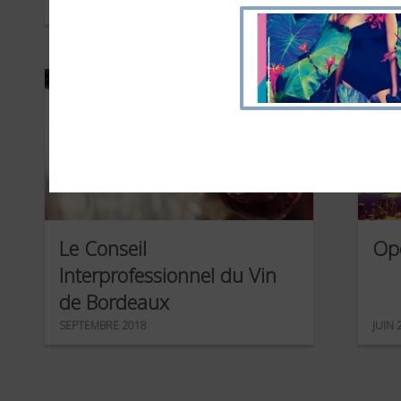
FÉVRIER 2019
DÉCE
Le Conseil
Op
Interprofessionnel du Vin
de Bordeaux
SEPTEMBRE 2018
JUIN 