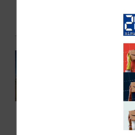
G-Star
Lev
MARS 2019
MARS
Intersport
We