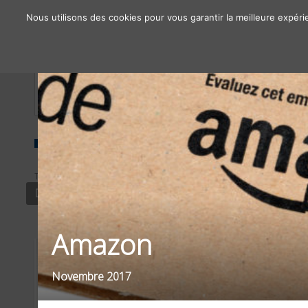
Nous utilisons des cookies pour vous garantir la meilleure expéri
À propos
Chiffres clés
Nos solutions
TYPE
SECTEUR
FILT
DISPLAY PRINT
DISTRIBUTION
OBJ
Amazon
Novembre 2017