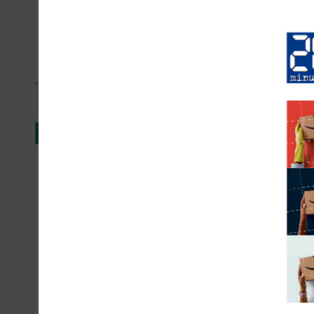
Amazon Prime
Int
SEPTEMBRE 2018
MAI 2
Dop
Pic