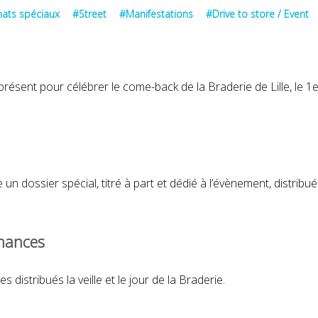
ats spéciaux
#Street
#Manifestations
#Drive to store / Event
Auchan – Foire au vin
présent pour célébrer le come-back de la Braderie de Lille, le 1
SEPTEMBRE 2014
 un dossier spécial, titré à part et dédié à l’évènement, distribu
mances
-
20 Minutes
- Tous droits réservés -
Mentions légales
-
Choix de cons
 distribués la veille et le jour de la Braderie.