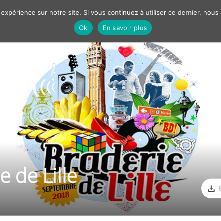
 expérience sur notre site. Si vous continuez à utiliser ce dernier, nous
Ok
En savoir plus
Nos solutions
Best cases
Marketing
Communiqué
FILTRER PAR
OBJECTIFS / CONTEXTE
e de Lille