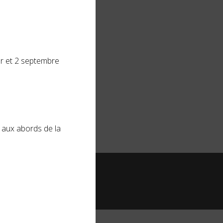
er et 2 septembre
é aux abords de la
entement
.