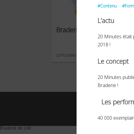
#Contenu
#Form
L’actu
Braderie de Lille
20 Minutes était 
2018 !
SEPTEMBRE 2018
Le concept
20 Minutes publie
Braderie !
Les perfor
© 2026 
40 000 exemplaires
Braderie de Lille