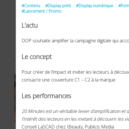
#Contenu
#Display print
#Display numérique
#Form
#Lancement / Promo
L’actu
Système U
Co
DOP souhaite amplifier la campagne digitale qui a
AVRIL 2022
JUILL
Le concept
Pour créer de l’impact et inviter les lecteurs à déco
consacre une couverture C1 – C2 à la marque.
Les performances
20 Minutes est un véritable levier d’amplification et d
l’intérêt des lecteurs en les invitant à découvrir les 
Conseil LaSCAD chez IBeauty, Publicis Media