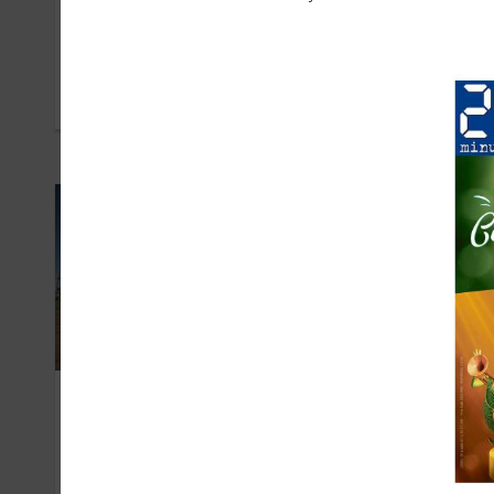
G-Star
Lev
MARS 2019
MARS
Intersport
We