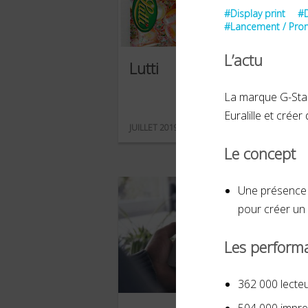
#Display print
#D
#Lancement / Pr
L’actu
Lutti
La marque G-Star
Euralille et créer 
JUILLET 2019
Le concept
Une présence p
pour créer un 
Les perform
362 000 lecte