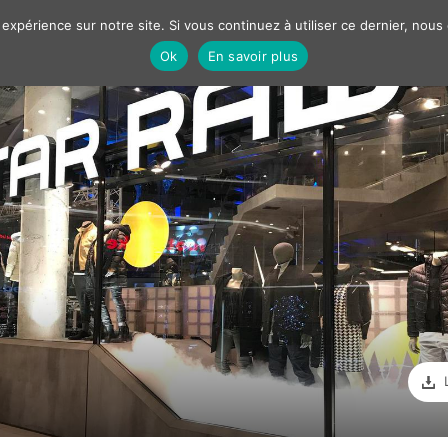
 expérience sur notre site. Si vous continuez à utiliser ce dernier, nous
Ok
En savoir plus
Nos solutions
Best cases
Marketing
Communiqué
FILTRER PAR
ION
OBJECTIFS / CONTEXTE