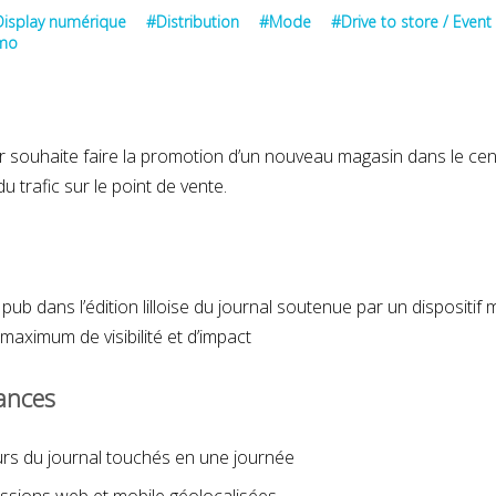
isplay numérique
#Distribution
#Mode
#Drive to store / Event
omo
G-Star
 souhaite faire la promotion d’un nouveau magasin dans le ce
du trafic sur le point de vente.
MARS 2019
M
ub dans l’édition lilloise du journal soutenue par un dispositif 
maximum de visibilité et d’impact
ances
urs du journal touchés en une journée