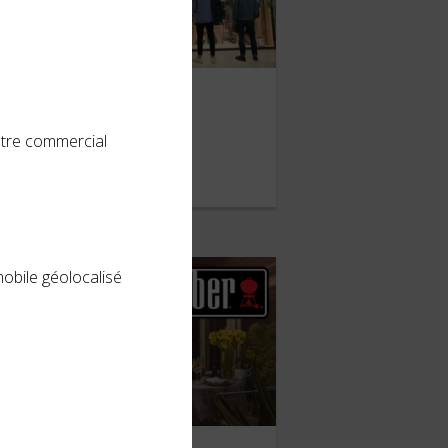
Levi’s
ntre commercial
ARS 2019
mobile géolocalisé