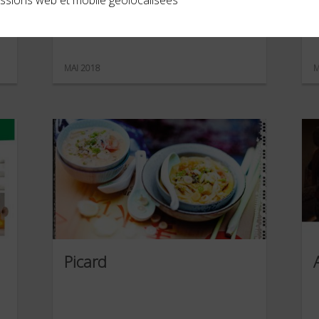
ssions web et mobile géolocalisées
Intersport
MAI 2018
M
Picard