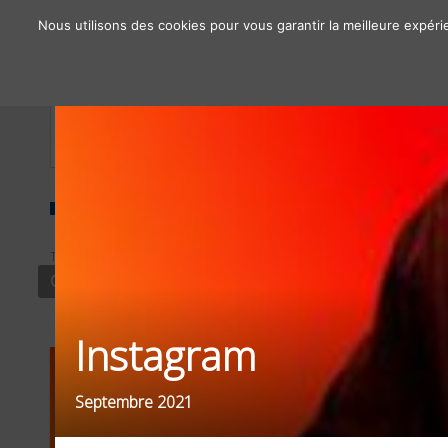
Nous utilisons des cookies pour vous garantir la meilleure expéri
À propos
Chiffres clés
Nos solutions
TYPE
SECTEUR
FILTRE
CONTENU
MANIFESTATIONS
OBJE
Instagram
Septembre 2021