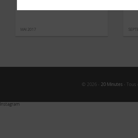
Foire de Paris
Auc
MAI 2017
SEPT
© 2026 -
20 Minutes
- Tous 
Instagram