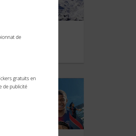
Travelski
pionnat de
OVEMBRE 2019
ckers gratuits en
 de publicité