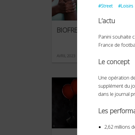
#Street
#Loisirs
L’actu
BIOFREEZE
Panini souhaite 
France de footba
AVRIL 2023
Le concept
Une opération de 
supplément du jo
dans le journal pr
Les perform
2,62 millions 