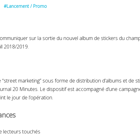
#Lancement / Promo
FDJ
communiquer sur la sortie du nouvel album de stickers du cham
ll 2018/2019.
OCTOBRE 2022
N
“street marketing” sous forme de distribution d’albums et de sti
urnal 20 Minutes. Le dispositif est accompagné d’une campagne
int le jour de l’opération.
ances
de lecteurs touchés