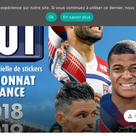
 expérience sur notre site. Si vous continuez à utiliser ce dernier, nous
Ok
En savoir plus
Nos solutions
Best cases
Marketing
Communiqué
LTRER PAR
JECTIFS / CONTEXTE