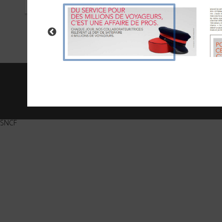
SEPTEMBRE 2017
JUIN 
© 2026 -
20 Minutes
- Tous 
SNCF