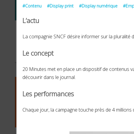
#Contenu
#Display print
#Display numérique
#Empl
L’actu
Apprentis d’Auteuil
Ren
La compagnie SNCF désire informer sur la pluralité 
Le concept
NOVEMBRE 2021
OCTO
20 Minutes met en place un dispositif de contenus valo
découvrir dans le journal.
Les performances
Chaque jour, la campagne touche près de 4 millions 