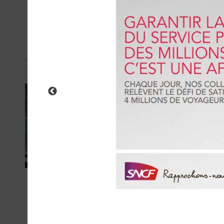
Leboncoin
Ask
AVRIL 2020
NOVE
SNCF
Sp
(S