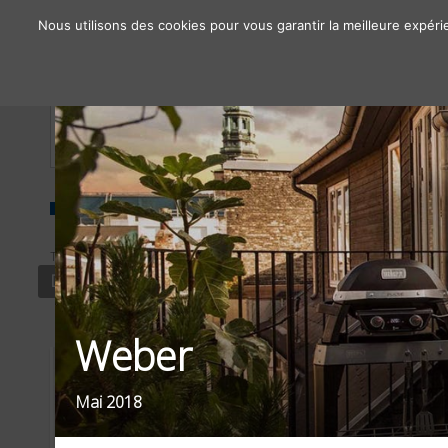
Nous utilisons des cookies pour vous garantir la meilleure expéri
À propos
Chiffres clés
Nos solutions
TYPE
SECTEUR
OBJE
DISPLAY PRINT
DISTRIBUTION
LA
Weber
Mai 2018