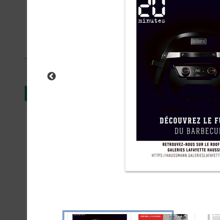
Amazon Prime
Int
SEPTEMBRE 2018
MAI 2
Dop
Pic