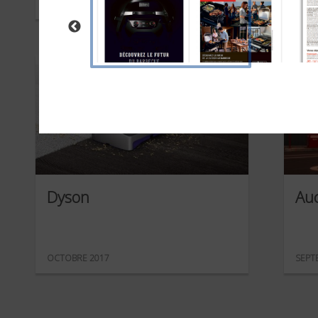
MARS 2018
JANVI
Dyson
Au
OCTOBRE 2017
SEPT