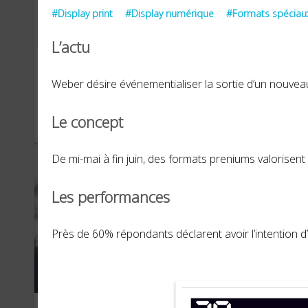
#Display print
#Display numérique
#Formats spéciau
L’actu
Lutti
G-S
Weber désire événementialiser la sortie d’un nouveau 
Le concept
JUILLET 2019
MARS
De mi-mai à fin juin, des formats preniums valorisen
Les performances
Près de 60% répondants déclarent avoir l’intention 