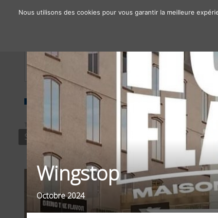
Nous utilisons des cookies pour vous garantir la meilleure expéri
À propos
Chiffres clés
Nos solutions
TYPE
SECTEUR
OBJECTIF
STREET
FOOD / BOISSONS
DRIVE T
Wingstop
Octobre 2024