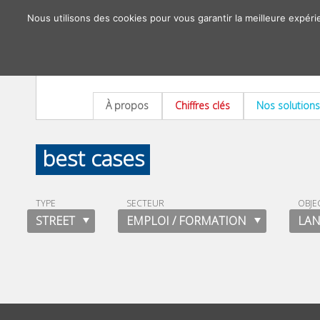
Nous utilisons des cookies pour vous garantir la meilleure expéri
À propos
Chiffres clés
Nos solutions
best cases
TYPE
SECTEUR
OBJE
STREET
EMPLOI / FORMATION
LAN