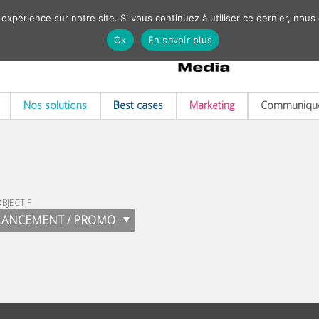
 expérience sur notre site. Si vous continuez à utiliser ce dernier, nous
Ok
En savoir plus
Nos solutions
Best cases
Marketing
Communiqué
BJECTIF
LANCEMENT / PROMO