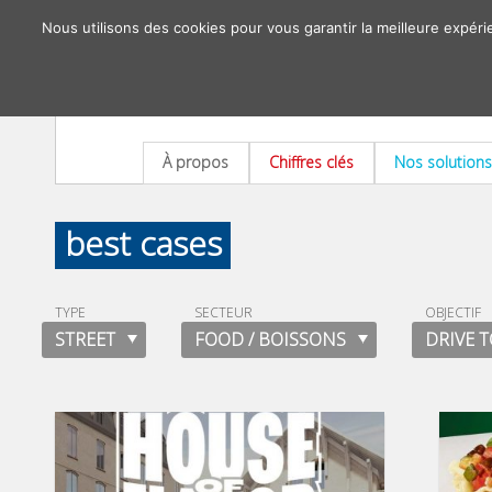
Nous utilisons des cookies pour vous garantir la meilleure expéri
À propos
Chiffres clés
Nos solutions
best cases
TYPE
SECTEUR
OBJECTIF
STREET
FOOD / BOISSONS
DRIVE T