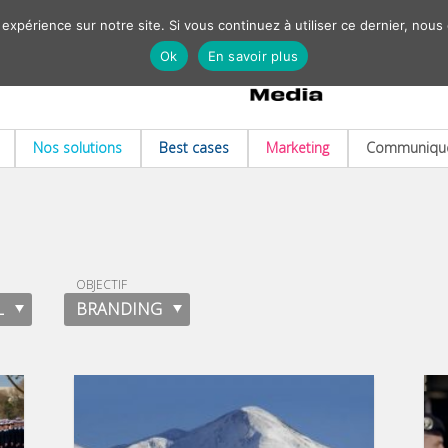
 expérience sur notre site. Si vous continuez à utiliser ce dernier, nous
Ok
En savoir plus
Nos solutions
Best cases
Marketing
Communiqué
OBJECTIF
L
BRANDING