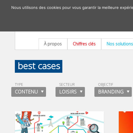
Nous utilisons des cookies pour vous garantir la meilleure expéri
À propos
Chiffres clés
Nos solutions
best cases
TYPE
SECTEUR
OBJECTIF
CONTENU
LOISIRS
BRANDING