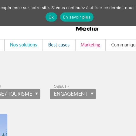
 expérience sur notre site. Si vous continuez à utiliser ce dernier, nous
Ok
En savoir plus
Nos solutions
Best cases
Marketing
Communiqué
R
OBJECTIF
E / TOURISME
ENGAGEMENT