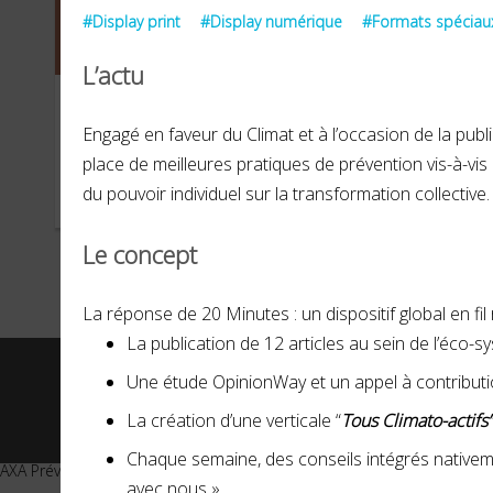
#Display print
#Display numérique
#Formats spéciau
L’actu
AXA Prévention
HE
Engagé en faveur du Climat et à l’occasion de la pub
place de meilleures pratiques de prévention vis-à-vis
du pouvoir individuel sur la transformation collective.
NOVEMBRE 2021
JUIN 
Le concept
La réponse de 20 Minutes
: u
n dispositif global en 
La publication de 12 articles au sein de l’éco-
Une étude OpinionWay et un appel à contribut
© 2026 -
20 Minutes
- Tous 
La création d’une verticale “
Tous Climato-actifs”
Chaque semaine, des conseils intégrés nativeme
AXA Prévention
avec nous »