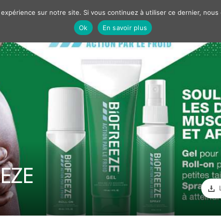
 expérience sur notre site. Si vous continuez à utiliser ce dernier, nous
Ok
En savoir plus
Nos solutions
Best cases
Marketing
Communiqué
R
FILTRER PAR
RS
OBJECTIFS / CONTEXTE
EEZE