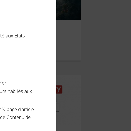
Hogwarts Legacy
té aux États-
ÉVRIER 2023
s :
urs habillés aux
 ½ page d’article
 de Contenu de