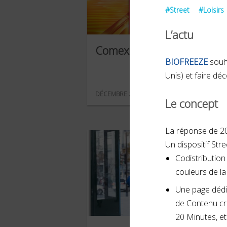
#Street
#Loisirs
L’actu
Comexposium
BIOFREEZE
souha
Unis) et faire déc
DÉCEMBRE 2023
Le concept
La réponse de 2
Un dispositif Str
Codistribution
couleurs de l
Une page dédié
de Contenu cr
20 Minutes, et