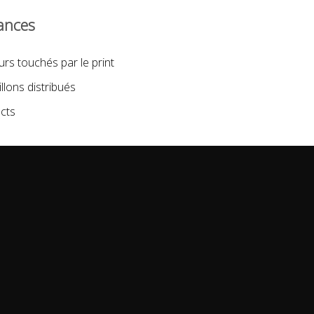
Disney +
mances
urs touchés par le print
SEPTEMBRE 2022
J
llons distribués
cts
La Foire de Lyon