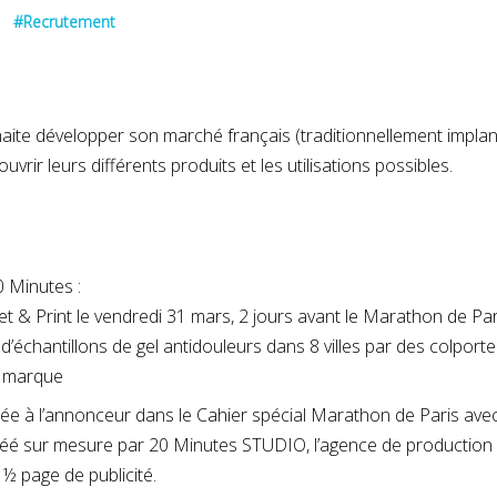
#Recrutement
BIOFREEZE
ite développer son marché français (traditionnellement implan
ouvrir leurs différents produits et les utilisations possibles.
AVRIL 2023
F
0 Minutes :
eet & Print le vendredi 31 mars, 2 jours avant le Marathon de Pari
 d’échantillons de gel antidouleurs dans 8 villes par des colporte
a marque
e à l’annonceur dans le Cahier spécial Marathon de Paris avec
éé sur mesure par 20 Minutes STUDIO, l’agence de production
 ½ page de publicité.