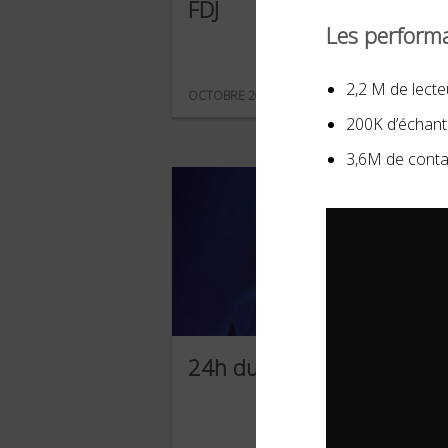
FDJ
Les perfor
2,2 M de lecte
OCTOBRE 2022
200K d’échanti
3,6M de conta
24h du Mans