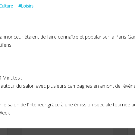
Culture
#Loisirs
BIOFREEZE
l’annonceur étaient de faire connaître et populariser la Paris 
liens.
AVRIL 2023
F
 Minutes :
e autour du salon avec plusieurs campagnes en amont de l’évène
r le salon de l’intérieur grâce à une émission spéciale tournée a
Week