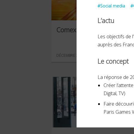
#Social media
#
L’actu
Comexposium
Les objectifs de 
auprès des Franci
DÉCEMBRE 2023
Le concept
La réponse de 20
Créer l’attent
Digital, TV)
Faire découvri
Paris Games 