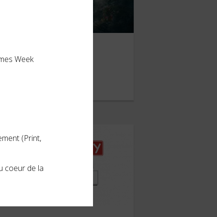
Hogwarts Legacy
Games Week
ÉVRIER 2023
ment (Print,
u coeur de la