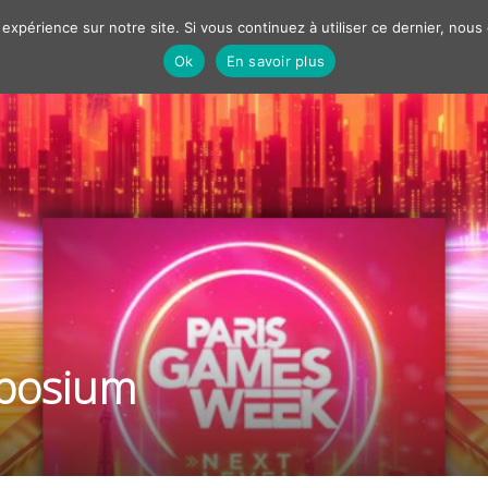
 expérience sur notre site. Si vous continuez à utiliser ce dernier, nous
Ok
En savoir plus
Nos solutions
Best cases
Marketing
Communiqué
R
FILTRER PAR
RS
OBJECTIFS / CONTEXTE
posium