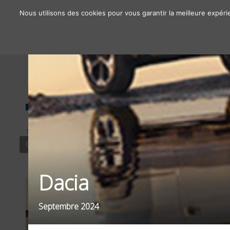
Nous utilisons des cookies pour vous garantir la meilleure expéri
À propos
Chiffres clés
Nos solutions
TYPE
SECTEUR
OBJECTIF
CONTENU
TRANSPORTS
ENGAGE
Dacia
Septembre 2024