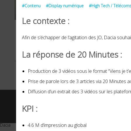
#Contenu
#Display numérique
#High Tech / Télécom
Le contexte :
Dacia
Afin de s’échapper de l’agitation des JO, Dacia souhai
La réponse de 20 Minutes :
SEPTEMBRE 2024
Production de 3 vidéos sous le format “Viens je t’
Prise de parole lors de 3 articles via 20 Minutes 
Diffusion d’un extrait des 3 vidéos sur les platefo
KPI :
© 2026 -
20 Minutes
- Tous 
4.6 M d’impression au global
Dacia