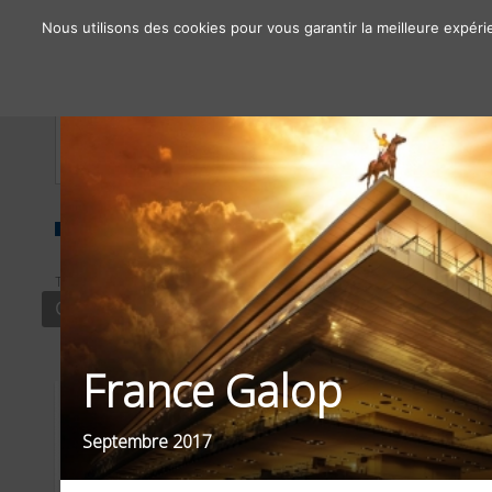
Nous utilisons des cookies pour vous garantir la meilleure expéri
À propos
Chiffres clés
Nos solutions
TYPE
SECTEUR
FILTRER PAR
CONTENU
CULTURE
OBJECTIFS / 
France Galop
Septembre 2017