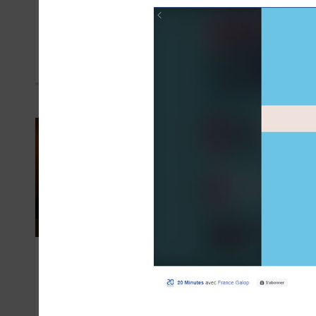
Disney
Net
SEPTEMBRE 2021
NOVE
France Galop
Bay