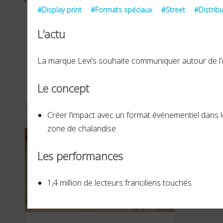
#Display print
#Formats spéciaux
#Street
#Distrib
L’actu
Re_Fashion
Dar
La marque Levi’s souhaite communiquer autour de l’o
Le concept
DÉCEMBRE 2023
JUILL
Créer l’impact avec un format événementiel dans le
zone de chalandise
Les performances
1,4 million de lecteurs franciliens touchés