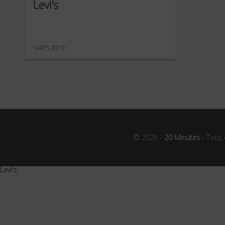
Levi’s
MARS 2019
© 2026 -
20 Minutes
- Tous 
Levi's