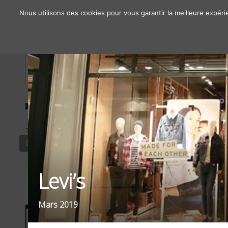
Nous utilisons des cookies pour vous garantir la meilleure expéri
À propos
Chiffres clés
Nos solutions
TYPE
SECTEUR
OBJECTIF
DISPLAY PRINT
MODE
LANCEMENT
Levi’s
Mars 2019