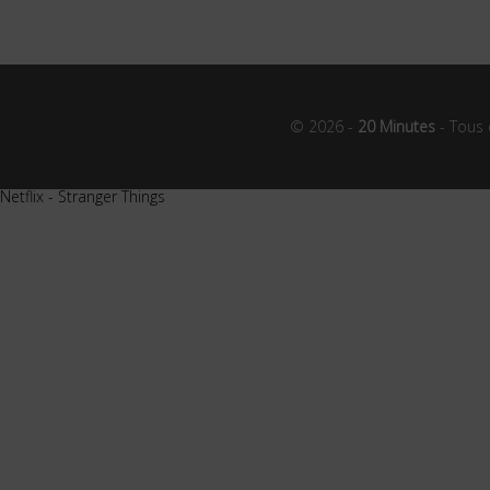
© 2026 -
20 Minutes
- Tous 
Netflix - Stranger Things