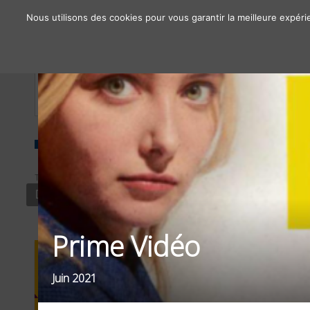
Nous utilisons des cookies pour vous garantir la meilleure expéri
À propos
Chiffres clés
Nos solutions
TYPE
SECTEUR
FILTRER PAR
DISPLAY PRINT
LOISIRS
OBJECTIFS
Prime Vidéo
Juin 2021