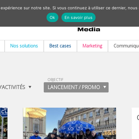
 expérience sur notre site. Si vous continuez à utiliser ce dernier, nous
Ok
En savoir plus
Nos solutions
Best cases
Marketing
Communiqué
OBJECTIF
'ACTIVITÉS
LANCEMENT / PROMO