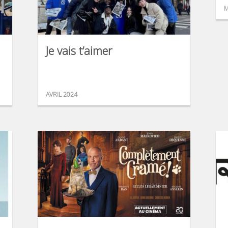
M
Je vais t’aimer
AVRIL 2024