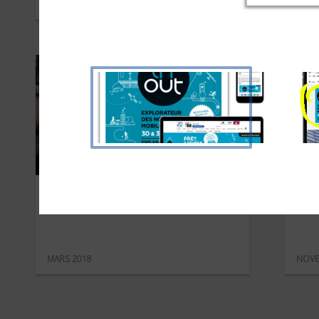
DÉCEMBRE 2019
OCTO
L’Armée de Terre
Co
MARS 2018
NOVE