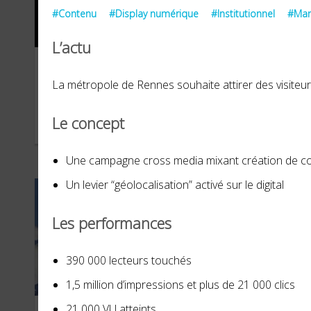
#Contenu
#Display numérique
#Institutionnel
#Man
L’actu
Marine nationale
CR
La métropole de Rennes souhaite attirer des visiteur
Le concept
OCTOBRE 2024
MARS
Une campagne cross media mixant création de co
Un levier “géolocalisation” activé sur le digital
Les performances
390 000 lecteurs touchés
1,5 million d’impressions et plus de 21 000 clics
21 000 VU atteints