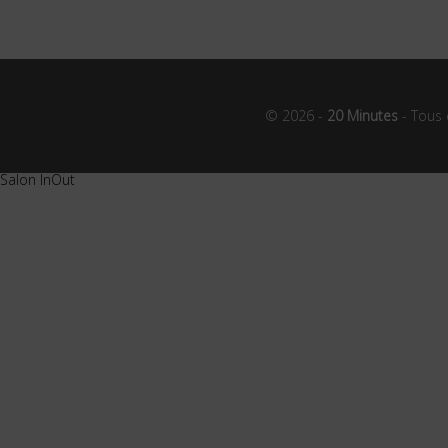
© 2026 -
20 Minutes
- Tous 
Salon InOut