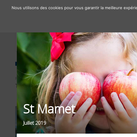
Nous utilisons des cookies pour vous garantir la meilleure expéri
À propos
Chiffres clés
Nos solutions
FILTRER PAR
SECTEUR
TYPE D'OPÉRATIONS
FOOD / BOISSONS
St Mamet
Juillet 2019