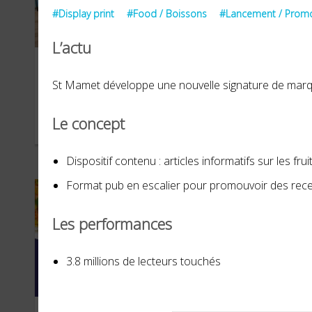
#Display print
#Food / Boissons
#Lancement / Prom
L’actu
OASIS
Pe
St Mamet développe une nouvelle signature de marque
Le concept
JUILLET 2023
JUIN 
Dispositif contenu : articles informatifs sur les frui
Format pub en escalier pour promouvoir des recet
Les performances
3.8 millions de lecteurs touchés