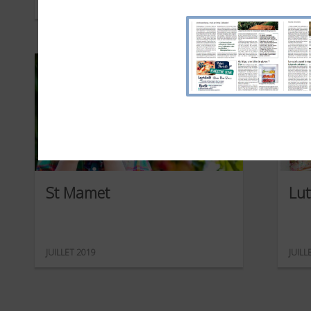
OCTOBRE 2020
JUIN 
St Mamet
Lut
JUILLET 2019
JUILL