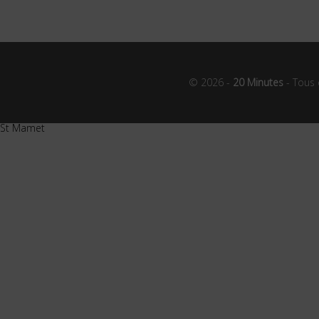
© 2026 -
20 Minutes
- Tous 
St Mamet