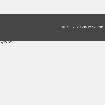
© 2026 -
20 Minutes
- Tous 
Système U