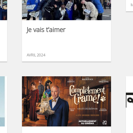
M
Je vais t’aimer
AVRIL 2024