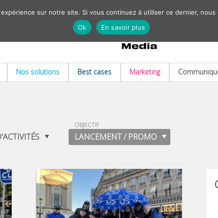
 expérience sur notre site. Si vous continuez à utiliser ce dernier, nous
Ok
En savoir plus
Nos solutions
Best cases
Marketing
Communiqué
OBJECTIF
'ACTIVITÉS
LANCEMENT / PROMO