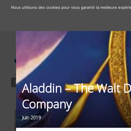
Nous utilisons des cookies pour vous garantir la meilleure expéri
À propos
Chiffres clés
Nos solutions
TYPE
SECTEUR
FILTRER PAR
DISPLAY PRINT
CULTURE
OBJECTIF
Aladdin – The Walt D
Company
Juin 2019