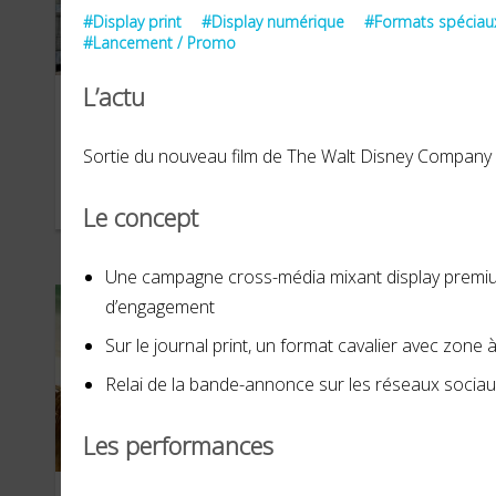
#Display print
#Display numérique
#Formats spéciau
#Lancement / Promo
L’actu
Je vais t’aimer
Uni
Sortie du nouveau film de The Walt Disney Company :
AVRIL 2024
DÉCE
Le concept
Une campagne cross-média mixant display premiu
d’engagement
Sur le journal print, un format cavalier avec zone à
Relai de la bande-annonce sur les réseaux socia
Les performances