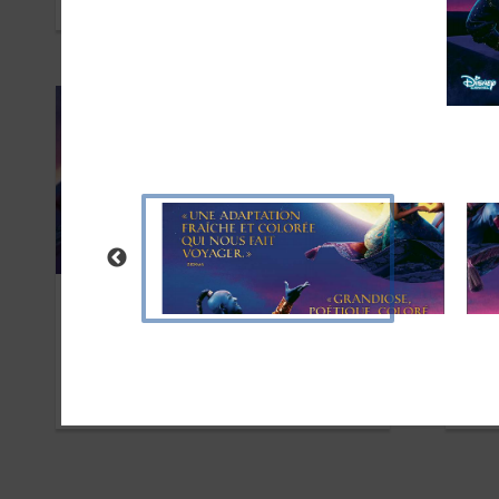
JUILLET 2020
JUILL
Aladdin – The Walt Disney
Net
Company
JUIN 2019
JANVI