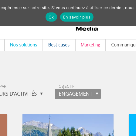
 expérience sur notre site. Si vous continuez à utiliser ce dernier, nous
Ok
En savoir plus
Nos solutions
Best cases
Marketing
Communiqué
 PAR
OBJECTIF
URS D'ACTIVITÉS
ENGAGEMENT