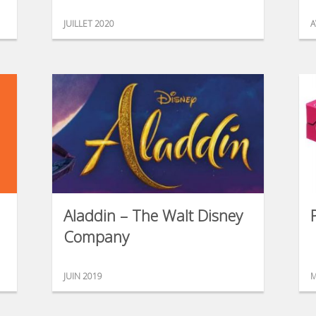
JUILLET 2020
A
Aladdin – The Walt Disney
Company
JUIN 2019
M