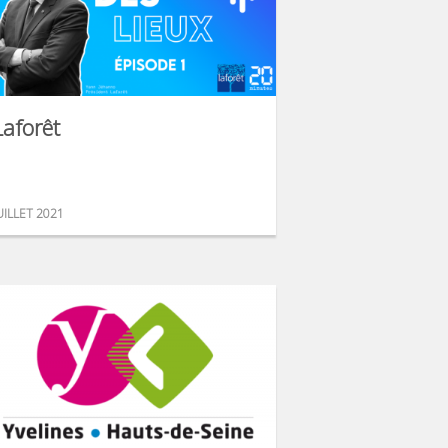
Laforêt
UILLET 2021