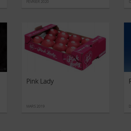
FÉVRIER 2020
O
Pink Lady
MARS 2019
D