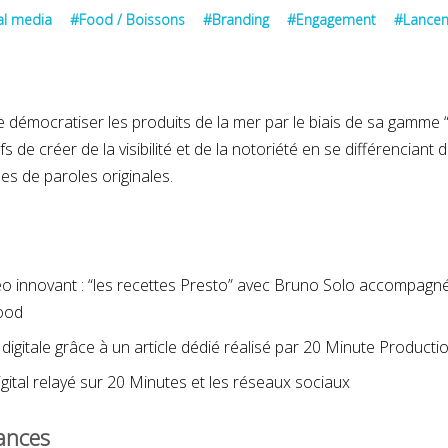
al media
#Food / Boissons
#Branding
#Engagement
#Lancem
Comité Régional de
 démocratiser les produits de la mer par le biais de sa gamme 
Tourisme Région Sud
s de créer de la visibilité et de la notoriété en se différenciant
ses de paroles originales.
JANVIER 2022
N
éo innovant : “les recettes Presto” avec Bruno Solo accompagn
food
igitale grâce à un article dédié réalisé par 20 Minute Producti
digital relayé sur 20 Minutes et les réseaux sociaux
ances