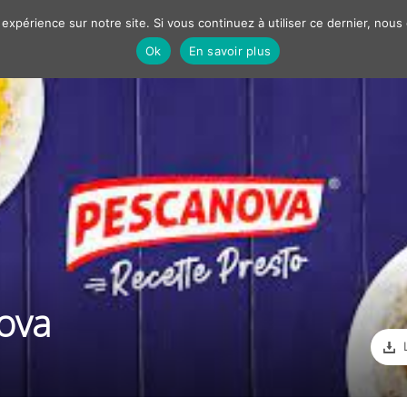
 expérience sur notre site. Si vous continuez à utiliser ce dernier, nous
Ok
En savoir plus
Nos solutions
Best cases
Marketing
Communiqué
OBJECTIF
ACTIVITÉS
BRANDING
ova