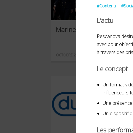
#Contenu
#Soci
L’actu
Marine nationale
Pescanova désire
avec pour objectif
à travers des pri
OCTOBRE 2024
Le concept
Un format vid
influenceurs 
Une présence d
Un dispositif 
Les perform