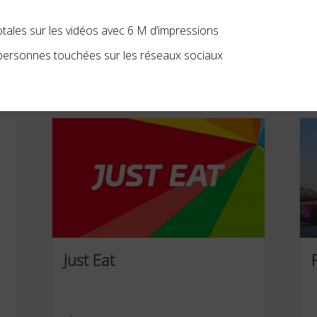
OT Courchevel
tales sur les vidéos avec 6 M d’impressions
personnes touchées sur les réseaux sociaux
OCTOBRE 2021
J
Just Eat