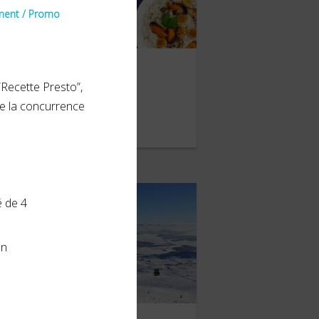
ent / Promo
Pescanova
“Recette Presto”,
 de la concurrence
OVEMBRE 2021
é de 4
on