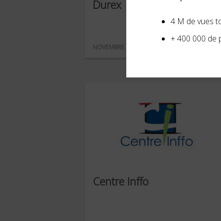
Durex
4 M de vues to
+ 400 000 de 
NOVEMBRE 2021
Centre Inffo