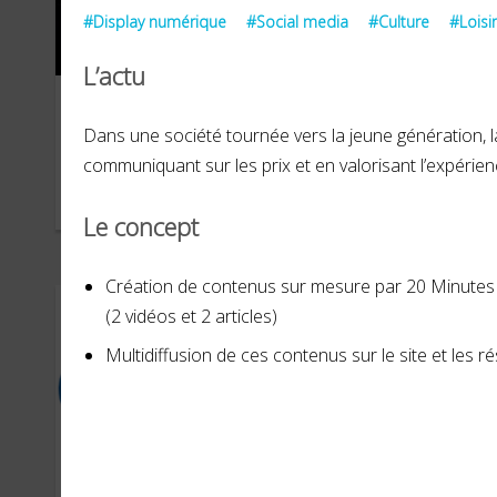
#Display numérique
#Social media
#Culture
#Loisi
L’actu
Marine nationale
Com
Dans une société tournée vers la jeune génération, la
To
communiquant sur les prix et en valorisant l’expérie
OCTOBRE 2024
JANVI
Le concept
Création
de contenus sur mesure par
20 Minutes
(2 vidéos et 2 articles)
Multidiffusion de ces contenus sur le site et les 