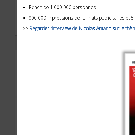
Durex
OT
Reach de 1 000 000 personnes
800 000 impressions de formats publicitaires et 
>>
Regarder l’interview de Nicolas Amann sur le thè
NOVEMBRE 2021
OCTO
Centre Inffo
Jus