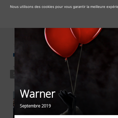
Nous utilisons des cookies pour vous garantir la meilleure expéri
À propos
Chiffres clés
Nos solutions
TYPE
FILTRER PAR
SOCIAL MEDIA
SECTEURS D'ACTIVITÉS
Warner
Septembre 2019