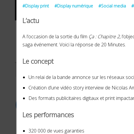
#Display print
#Display numérique
#Social media
#
L’actu
Marine nationale
Com
A l’occasion de la sortie du film
Ça : Chapitre 2
, l’obj
To
saga événement. Voici la réponse de 20 Minutes.
OCTOBRE 2024
JANVI
Le concept
Un relai de la bande annonce sur les réseaux soc
Création d’une vidéo story interview de Nicolas A
Des formats publicitaires digitaux et print impact
Les performances
320 000 de vues garanties