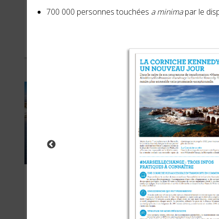
OT Courchevel
Le 
700 000 personnes touchées
a minima
par le dis
OCTOBRE 2021
JANVI
Pays de Galles
Tra