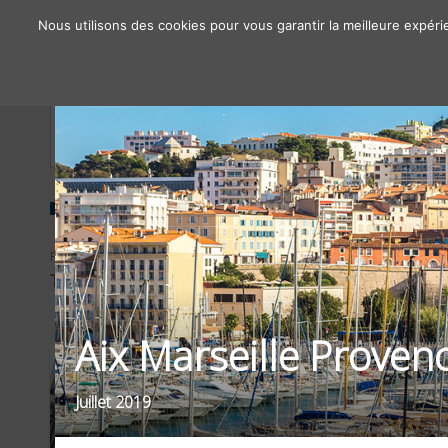
Nous utilisons des cookies pour vous garantir la meilleure expéri
À propos
Chiffres clés
Nos solutions
FILTRER PAR
SECTEUR
TYPE D'OPÉRATIONS
VOYAGE / TOURISME
Aix Marseille Proven
Juillet 2019